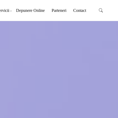
rvicii
Depunere Online
Parteneri
Contact