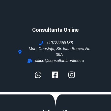
Consultanta Online
+40722558188
Mun. Constața, Str. Ioan Borcea Nr.
39A
office@consultantaonline.ro